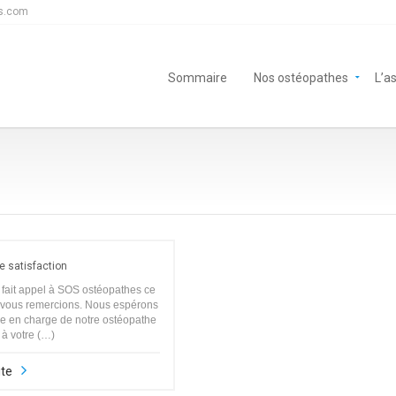
s.com
Sommaire
Nos ostéopathes
L’a
e satisfaction
fait appel à SOS ostéopathes ce
 vous remercions. Nous espérons
se en charge de notre ostéopathe
à votre (…)
ite